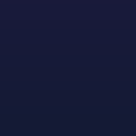
风能技术
优化风力发电技术，提高能源效率